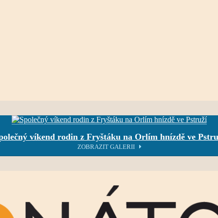
polečný víkend rodin z Fryštáku na Orlím hnízdě ve Pstru
ZOBRAZIT GALERII