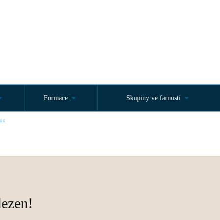
Formace
Skupiny ve farnosti
d začátku. Jan 15,27“
lezen!