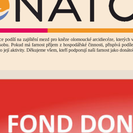
ce podílí na zajištění mezd pro kněze olomoucké arcidiecéze, kterých 
sobu. Pokud má farnost příjem z hospodářské činnosti, přispívá podíl
o její aktivity. Děkujeme všem, kteří podporují naši farnost jako donátoř