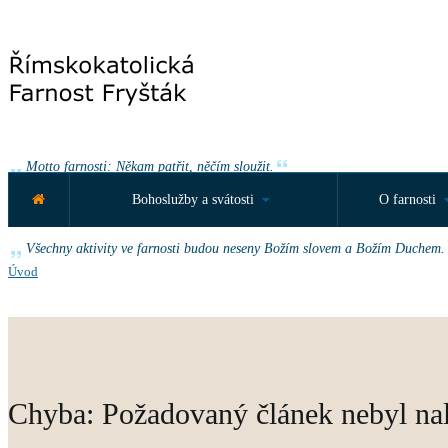
Motto farnosti: Někam patřit, něčím sloužit.
Bohoslužby a svátosti
O farnosti
Roční motto farnosti: „Vy také vydávejte svědectví, protože jste se mnou o
Všechny aktivity ve farnosti budou neseny Božím slovem a Božím Duchem.
Úvod
Chyba: Požadovaný článek nebyl na