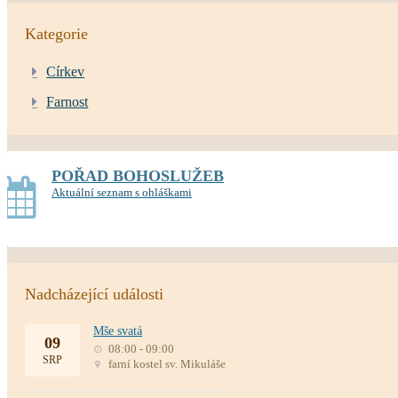
Kategorie
Církev
Farnost
POŘAD BOHOSLUŽEB
Aktuální seznam s ohláškami
Nadcházející události
Mše svatá
09
08:00 - 09:00
SRP
farní kostel sv. Mikuláše