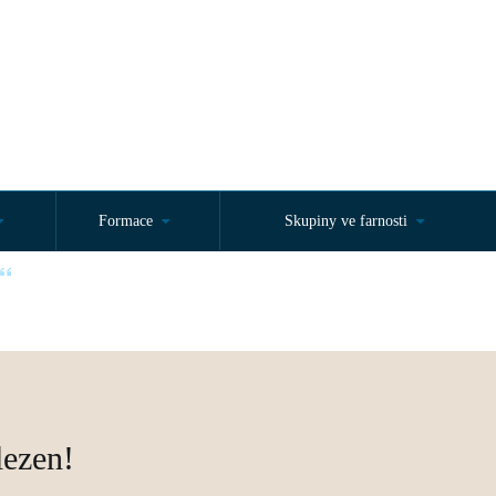
Formace
Skupiny ve farnosti
d začátku. Jan 15,27“
lezen!