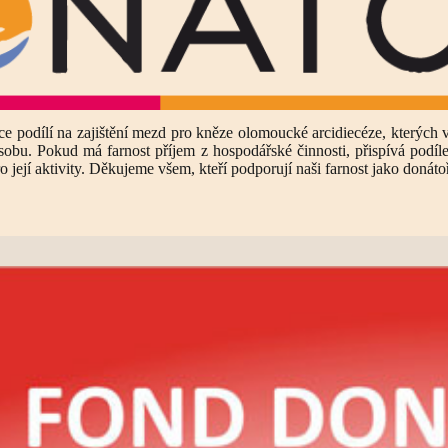
ce podílí na zajištění mezd pro kněze olomoucké arcidiecéze, kterých 
sobu. Pokud má farnost příjem z hospodářské činnosti, přispívá podíl
o její aktivity. Děkujeme všem, kteří podporují naši farnost jako donátoř