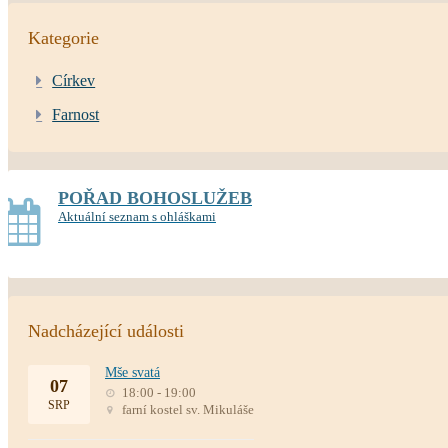
Kategorie
Církev
Farnost
POŘAD BOHOSLUŽEB
Aktuální seznam s ohláškami
Nadcházející události
Mše svatá
07
18:00 - 19:00
SRP
farní kostel sv. Mikuláše