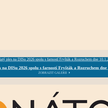
s na DISu 2026 spolu s farností Fryšták a Rozruchem dne
ZOBRAZIT GALERII