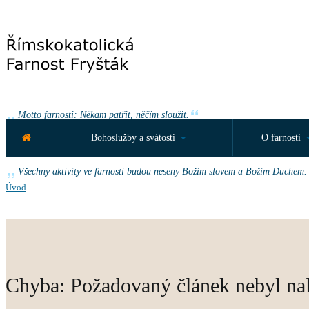
Motto farnosti: Někam patřit, něčím sloužit.
Bohoslužby a svátosti
O farnosti
Roční motto farnosti: „Vy také vydávejte svědectví, protože jste se mnou o
Všechny aktivity ve farnosti budou neseny Božím slovem a Božím Duchem.
Úvod
Chyba: Požadovaný článek nebyl na