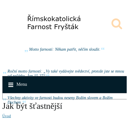
Motto farnosti: Někam patřit, něčím sloužit.
Roční motto farnosti: „Vy také vydávejte svědectví, protože jste se mnou
od začátku. Jan 15,27“
Menu
Všechny aktivity ve farnosti budou neseny Božím slovem a Božím
Duchem.
Jak být šťastnější
Úvod