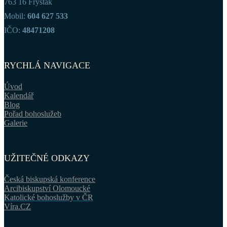
763 16 Fryšták
Mobil:
604 627 533
IČO:
48471208
RYCHLÁ NAVIGACE
Úvod
Kalendář
Blog
Pořad bohoslužeb
Galerie
UŽITEČNÉ ODKAZY
Česká biskupská konference
Arcibiskupství Olomoucké
Katolické bohoslužby v ČR
Víra.CZ