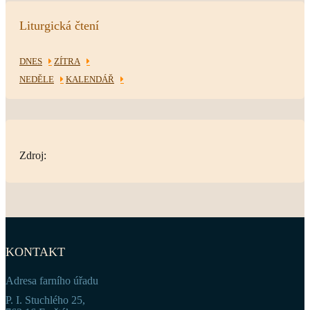
Liturgická čtení
DNES
ZÍTRA
NEDĚLE
KALENDÁŘ
Zdroj:
KONTAKT
Adresa farního úřadu
P. I. Stuchlého 25,