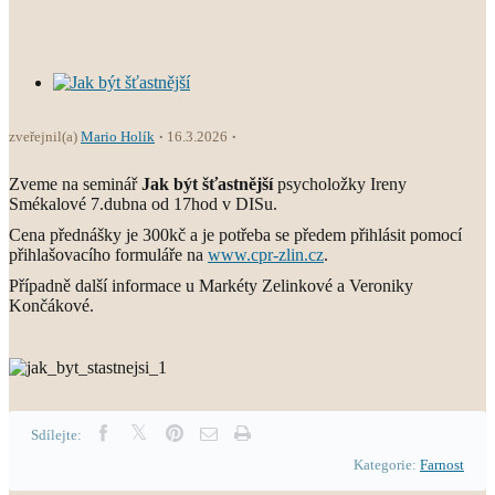
zveřejnil(a)
Mario Holík
16.3.2026
Zveme na seminář
Jak být šťastnější
psycholožky Ireny
Smékalové 7.dubna od 17hod v DISu.
Cena přednášky je 300kč a je potřeba se předem přihlásit pomocí
přihlašovacího formuláře na
www.cpr-zlin.cz
.
Případně další informace u Markéty Zelinkové a Veroniky
Končákové.
Sdílejte:
Kategorie:
Farnost