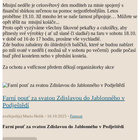
Misijní neděle je celosvětový den modliteb za misie spojený s
finanční sbírkou určenou na pomoc nejpotřebnějším. Letos
proběhne 19.10. Již mnoho let se naše farnost připojuje… Můžete se
opět těšit na misijní koláče...
Proto opět vyzýváme všechny šikovné pekařky a cukrářky, aby
přinesly své výrobky ( ať už slané či sladké) na faru v sobotu 18.10.
v době od 16 do 17 hodin, prosíme vše vychladlé.
Zde budou zabaleny do úhledných balíčků, které se budou nabízet
po mši svaté v neděli ( možná už v sobotu po večerní) podle počasí
buď před kostelem nebo v předsíni kostela.
Za ochotu a vstřícnost předem děkují organizátorky akce
Farní pouť za svatou Zdislavou do Jablonného v
Podještědí
zveřejnil(a) Mario Holík
16.10.2025
Farnost
Farní pouť za svatou Zdislavou do Jablonného v Podještědí