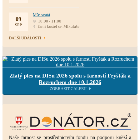
Mše svatá
09
10:00 - 11:00
SRP
farní kostel sv. Mikuláše
DALŠÍ UDÁLOSTI
Zlatý ples na DISu 2026 spolu s farností Fryšták a
Rozruchem dne 10.1.2026
ZOBRAZIT GALERII
Naše farnost se prostřednictvím fondu na podporu kněží a