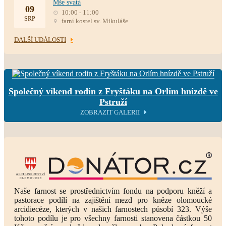
Mše svatá
09
10:00 - 11:00
SRP
farní kostel sv. Mikuláše
DALŠÍ UDÁLOSTI
Společný víkend rodin z Fryštáku na Orlím hnízdě ve
Pstruží
ZOBRAZIT GALERII
Naše farnost se prostřednictvím fondu na podporu kněží a
pastorace podílí na zajištění mezd pro kněze olomoucké
arcidiecéze, kterých v našich farnostech působí 323. Výše
tohoto podílu je pro všechny farnosti stanovena částkou 50