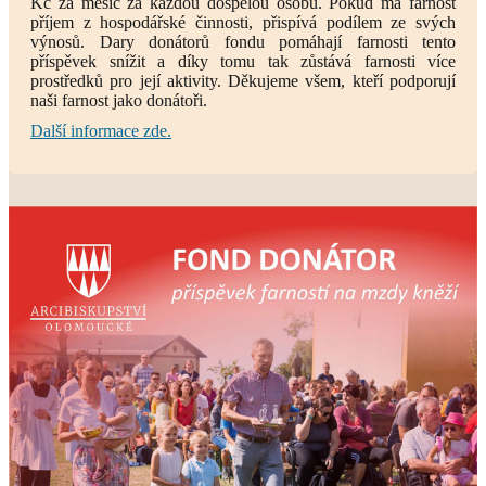
Kč za měsíc za každou dospělou osobu. Pokud má farnost
příjem z hospodářské činnosti, přispívá podílem ze svých
výnosů. Dary donátorů fondu pomáhají farnosti tento
příspěvek snížit a díky tomu tak zůstává farnosti více
prostředků pro její aktivity. Děkujeme všem, kteří podporují
naši farnost jako donátoři.
Další informace zde.