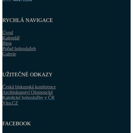
RYCHLÁ NAVIGACE
Úvod
Kalendář
Blog
Pořad bohoslužeb
Galerie
UŽITEČNÉ ODKAZY
Česká biskupská konference
Arcibiskupství Olomoucké
Katolické bohoslužby v ČR
Víra.CZ
FACEBOOK