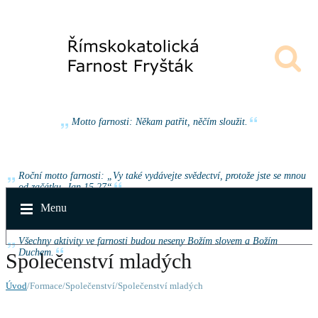
Motto farnosti: Někam patřit, něčím sloužit.
Roční motto farnosti: „Vy také vydávejte svědectví, protože jste se mnou
od začátku. Jan 15,27“
Menu
Všechny aktivity ve farnosti budou neseny Božím slovem a Božím
Duchem.
Společenství mladých
Úvod
/Formace/Společenství/Společenství mladých