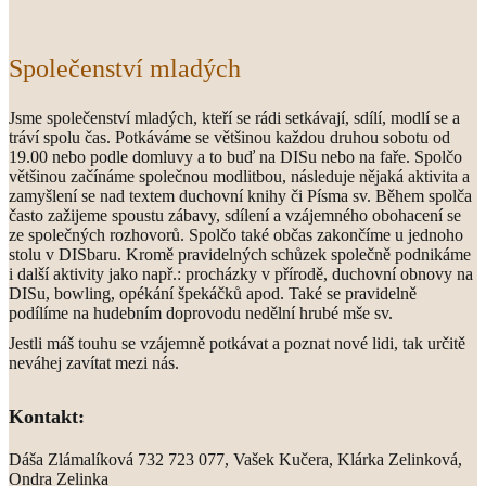
Společenství mladých
Jsme společenství mladých, kteří se rádi setkávají, sdílí, modlí se a
tráví spolu čas. Potkáváme se většinou každou druhou sobotu od
19.00 nebo podle domluvy a to buď na DISu nebo na faře. Spolčo
většinou začínáme společnou modlitbou, následuje nějaká aktivita a
zamyšlení se nad textem duchovní knihy či Písma sv. Během spolča
často zažijeme spoustu zábavy, sdílení a vzájemného obohacení se
ze společných rozhovorů. Spolčo také občas zakončíme u jednoho
stolu v DISbaru. Kromě pravidelných schůzek společně podnikáme
i další aktivity jako např.: procházky v přírodě, duchovní obnovy na
DISu, bowling, opékání špekáčků apod. Také se pravidelně
podílíme na hudebním doprovodu nedělní hrubé mše sv.
Jestli máš touhu se vzájemně potkávat a poznat nové lidi, tak určitě
neváhej zavítat mezi nás.
Kontakt:
Dáša Zlámalíková 732 723 077, Vašek Kučera, Klárka Zelinková,
Ondra Zelinka