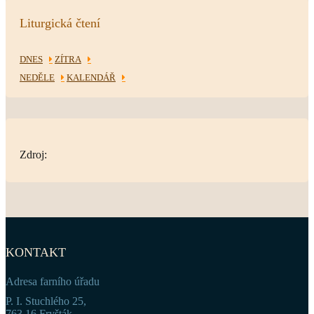
Liturgická čtení
DNES
ZÍTRA
NEDĚLE
KALENDÁŘ
Zdroj:
KONTAKT
Adresa farního úřadu
P. I. Stuchlého 25,
763 16 Fryšták