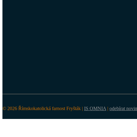
© 2026 Římskokatolická farnost Fryšták |
IS OMNIA
|
odebírat novi