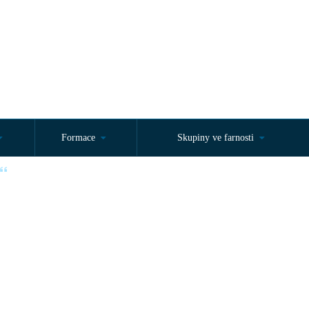
Formace
Skupiny ve farnosti
d začátku. Jan 15,27“