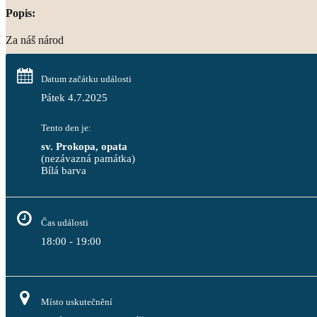
Popis:
Za náš národ
Datum začátku události
Pátek 4.7.2025
Tento den je:
sv. Prokopa, opata
(nezávazná památka)
Bílá barva                                                                                 
Čas události
18:00 - 19:00
Místo uskutečnění