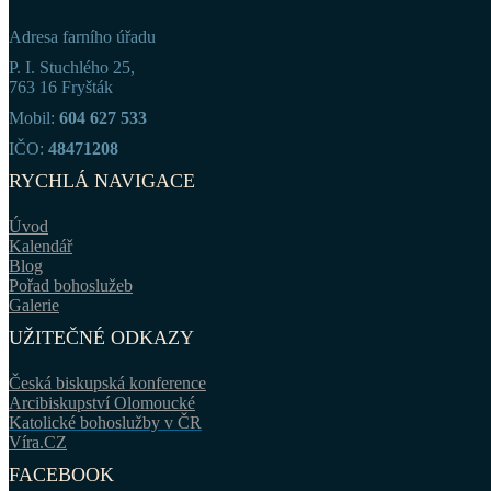
Adresa farního úřadu
P. I. Stuchlého 25,
763 16 Fryšták
Mobil:
604 627 533
IČO:
48471208
RYCHLÁ NAVIGACE
Úvod
Kalendář
Blog
Pořad bohoslužeb
Galerie
UŽITEČNÉ ODKAZY
Česká biskupská konference
Arcibiskupství Olomoucké
Katolické bohoslužby v ČR
Víra.CZ
FACEBOOK