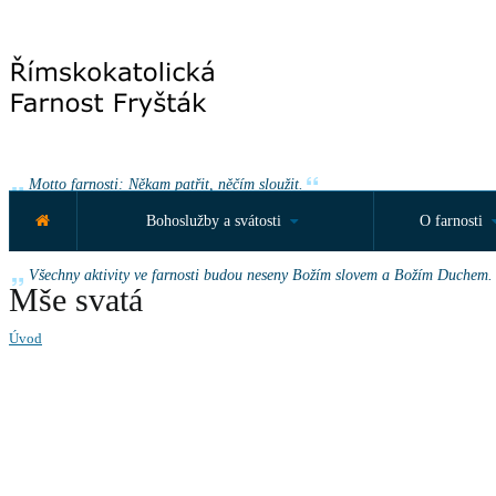
Motto farnosti: Někam patřit, něčím sloužit.
Bohoslužby a svátosti
O farnosti
Roční motto farnosti: „Vy také vydávejte svědectví, protože jste se mnou o
Všechny aktivity ve farnosti budou neseny Božím slovem a Božím Duchem.
Mše svatá
Úvod