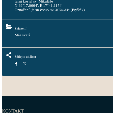
farní kostel sv. Mikuláše
N 49°17.0664', E 17°41.1174'
Označení:
farní kostel sv. Mikuláše
(Fryšták)
Zařazení
Mše svatá
Sdílejte událost
KONTAKT