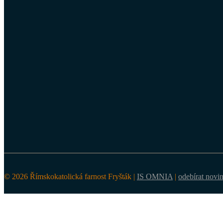
© 2026 Římskokatolická farnost Fryšták |
IS OMNIA
|
odebírat novi