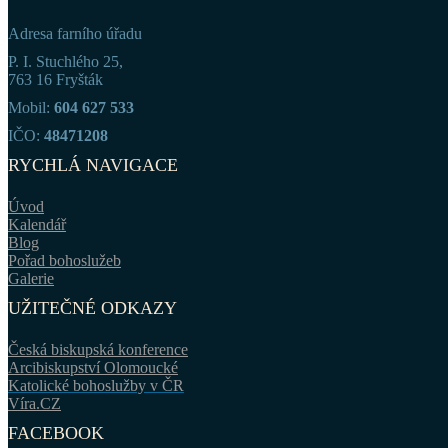
Adresa farního úřadu
P. I. Stuchlého 25,
763 16 Fryšták
Mobil:
604 627 533
IČO:
48471208
RYCHLÁ NAVIGACE
Úvod
Kalendář
Blog
Pořad bohoslužeb
Galerie
UŽITEČNÉ ODKAZY
Česká biskupská konference
Arcibiskupství Olomoucké
Katolické bohoslužby v ČR
Víra.CZ
FACEBOOK