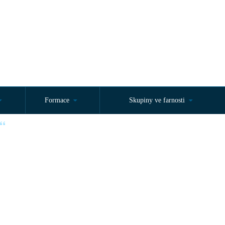
Formace
Skupiny ve farnosti
d začátku. Jan 15,27“