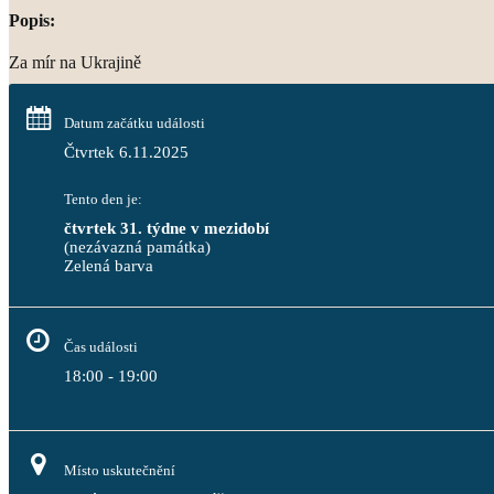
Popis:
Za mír na Ukrajině
Datum začátku události
Čtvrtek 6.11.2025
Tento den je:
čtvrtek 31. týdne v mezidobí
(nezávazná památka)
Zelená barva                                                                              
Čas události
18:00 - 19:00
Místo uskutečnění