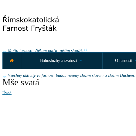
Motto farnosti: Někam patřit, něčím sloužit.
Bohoslužby a svátosti
O farnosti
Roční motto farnosti: „Vy také vydávejte svědectví, protože jste se mnou o
Všechny aktivity ve farnosti budou neseny Božím slovem a Božím Duchem.
Mše svatá
Úvod