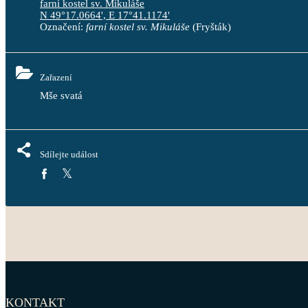
farní kostel sv. Mikuláše
N 49°17.0664', E 17°41.1174'
Označení:
farní kostel sv. Mikuláše
(Fryšták)
Zařazení
Mše svatá
Sdílejte událost
KONTAKT