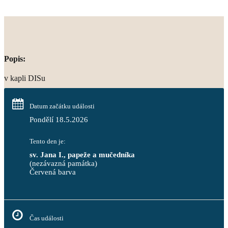
Popis:
v kapli DISu
Datum začátku události
Pondělí 18.5.2026
Tento den je:
sv. Jana I., papeže a mučedníka
(nezávazná památka)
Červená barva                                                                     
Čas události