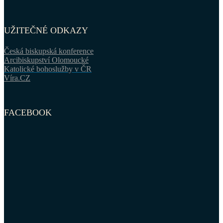
UŽITEČNÉ ODKAZY
Česká biskupská konference
Arcibiskupství Olomoucké
Katolické bohoslužby v ČR
Víra.CZ
FACEBOOK