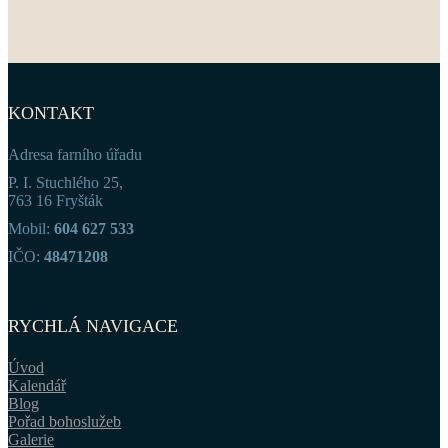
KONTAKT
Adresa farního úřadu
P. I. Stuchlého 25,
763 16 Fryšták
Mobil:
604 627 533
IČO:
48471208
RYCHLÁ NAVIGACE
Úvod
Kalendář
Blog
Pořad bohoslužeb
Galerie